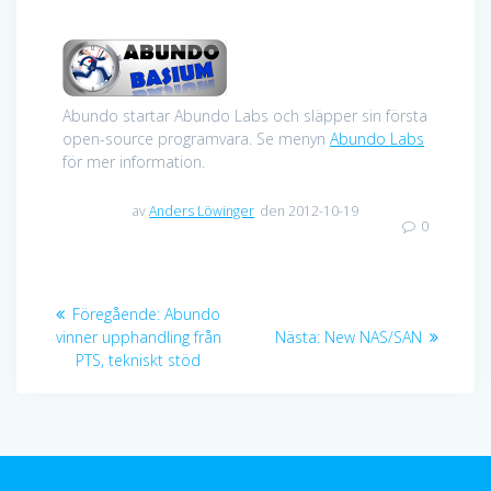
Abundo startar Abundo Labs och släpper sin första
open-source programvara. Se menyn
Abundo Labs
för mer information.
av
Anders Löwinger
den 2012-10-19
0
Inläggsnavigering
Föregående
Föregående:
Abundo
inlägg:
Nästa
vinner upphandling från
Nästa:
New NAS/SAN
inlägg:
PTS, tekniskt stöd