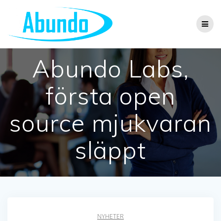
Hoppa
till
innehåll
Abundo Labs,
första open
source mjukvaran
släppt
NYHETER