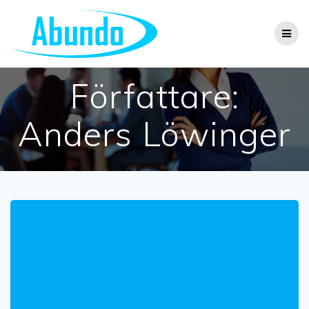
Hoppa
till
innehåll
Författare:
Anders Löwinger