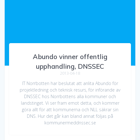
Abundo vinner offentlig
upphandling, DNSSEC
2013-04-18
IT Norrbotten har beslutat att anlita Abundo för
projektledning och teknisk resurs, för införande av
DNSSEC hos Norrbottens alla kommuner och
landstinget. Vi ser fram emot detta, och kommer
göra allt för att kommunerna och NLL säkrar sin
DNS. Hur det går kan bland annat följas på
kommunermeddnssec.se