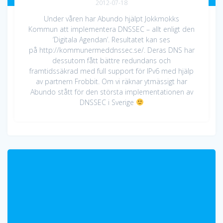
2012-07-18
Under våren har Abundo hjälpt Jokkmokks
Kommun att implementera DNSSEC – allt enligt den
’Digitala Agendan’. Resultatet kan ses
på http://kommunermeddnssec.se/. Deras DNS har
dessutom fått bättre redundans och
framtidssäkrad med full support för IPv6 med hjälp
av partnern Frobbit. Om vi räknar ytmässigt har
Abundo stått för den största implementationen av
DNSSEC i Sverige