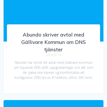
Abundo skriver avtal med
Gällivare Kommun om DNS
tjänster
2014-01-16
Abundo har skrivit ett avtal med Gällivare kommun
om löpande DNS-drift, uppgraderingar och allt som
de själva inte känner sig komfortabla att
konfigurera i DNS (ex.vis IP telefoni, office 365 mm).