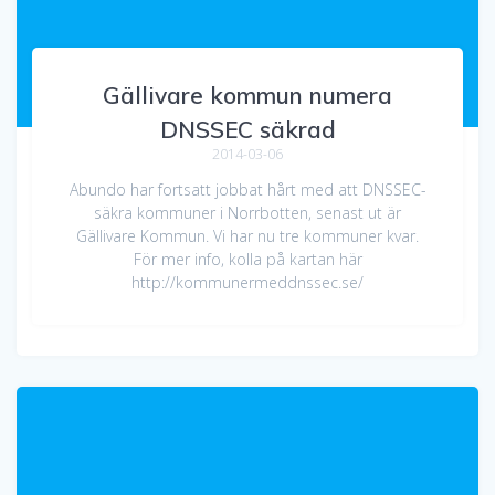
Gällivare kommun numera
DNSSEC säkrad
2014-03-06
Abundo har fortsatt jobbat hårt med att DNSSEC-
säkra kommuner i Norrbotten, senast ut är
Gällivare Kommun. Vi har nu tre kommuner kvar.
För mer info, kolla på kartan här
http://kommunermeddnssec.se/