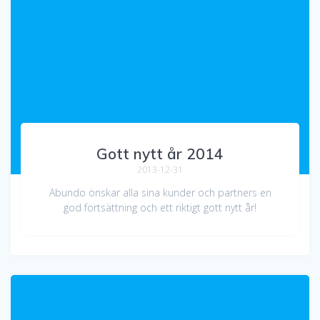
Gott nytt år 2014
2013-12-31
Abundo önskar alla sina kunder och partners en
god fortsättning och ett riktigt gott nytt år!