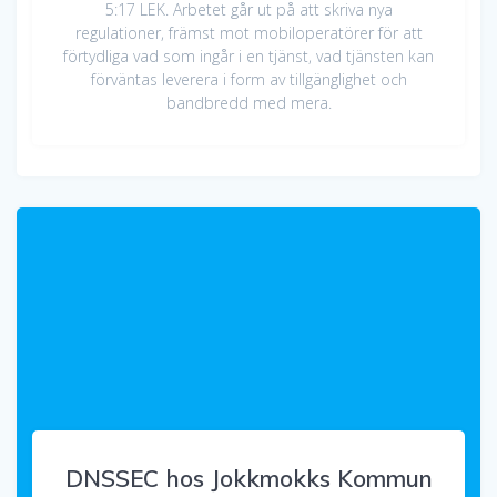
5:17 LEK. Arbetet går ut på att skriva nya
regulationer, främst mot mobiloperatörer för att
förtydliga vad som ingår i en tjänst, vad tjänsten kan
förväntas leverera i form av tillgänglighet och
bandbredd med mera.
DNSSEC hos Jokkmokks Kommun